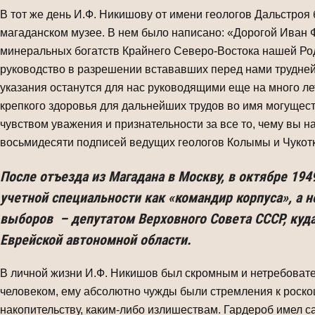
В тот же день И.Ф. Никишову от имени геологов Дальстроя 
магаданском музее. В нем было написано: «Дорогой Иван 
минеральных богатств Крайнего Северо-Востока нашей Род
руководство в разрешении встававших перед нами трудней
указания останутся для нас руководящими еще на много ле
крепкого здоровья для дальнейших трудов во имя могущест
чувством уважения и признательности за все то, чему вы н
восьмидесяти подписей ведущих геологов Колымы и Чукотк
После отъезда из Магадана в Москву, в октябре 194
учетной специальности как «командир корпуса», а 
выборов – депутатом Верховного Совета СССР, куда
Еврейской автономной области.
В личной жизни И.Ф. Никишов был скромным и нетребоват
человеком, ему абсолютно чужды были стремления к роско
накопительству, каким-либо излишествам. Гардероб имел 