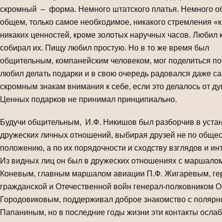
скромный – форма. Немного штатского платья. Немного о
общем, только самое необходимое, никакого стремления «к
никаких ценностей, кроме золотых наручных часов. Любил к
собирал их. Пищу любил простую. Но в то же время был
общительным, компанейским человеком, мог поделиться п
любил делать подарки и в свою очередь радовался даже с
скромным знакам внимания к себе, если это делалось от ду
Ценных подарков не принимал принципиально.
Будучи общительным, И.Ф. Никишов был разборчив в уста
дружеских личных отношений, выбирая друзей не по обще
положению, а по их порядочности и сходству взглядов и ин
Из видных лиц он был в дружеских отношениях с маршало
Коневым, главным маршалом авиации П.Ф. Жигаревым, ге
гражданской и Отечественной войн генерал-полковником О
Городовиковым, поддерживал доброе знакомство с полярн
Папаниным, но в последние годы жизни эти контакты ослаб