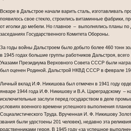
Вскоре в Дальстрое начали варить сталь, изготавливать 
появилось свое стекло, строились витаминные фабрики, 
от иголки до мебели. Но главное – выполнялись планы по
заседаниях Государственного Комитета Обороны.
За годы войны Дальстроем было добыто более 460 тонн зол
в 1945 годах большие группы работников Дальстроя, всего
Указами Президиума Верховного Совета СССР были награж
был оценен Родиной. Дальстрой НКВД СССР в феврале 194
Личный вклад И.Ф. Никишова был отмечен в 1941 году орде
январе 1944 года И.Ф. Никишову и В.А. Цареградскому – 
исключительные заслуги перед государством в деле промы
условиях военного времени успешного выполнения планов
Социалистического Труда. Врученная И. Ф. Никишову Золот
звания были удостоены 201 человек), недавно эта реликви
родственниками героя. В 1945 году «за успешное выполн