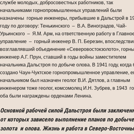
службе молодых, добросовестных работников, так
начальниками горнопромышленных управлений были
назначены горные инженеры, прибывшие в Дальстрой в 1
году по договору: Тенькинского – В.А. Виноградов, Чай-
Урьинского – Я.М. Арм, на ответственную работу в Главно
управление – горный инженер В. П. Березин, впоследстви
возглавлявший объединение «Северовостокзолото», горн
инженер А.Г. Прун, ставший в годы войны заместителем
начальника Дальстроя по добыче олова. В 1941 году, когда
создано Чаун-Чуктское горнопромышленное управление, е
начальником был назначен геолог В.И. Дятлов, а главным
инженером тоже геолог, комсомолец И.Н. Зубрев, в 1943 г
оба были награждены орденами Ленина.
Основной рабочей силой Дальстроя были заключен
от которых зависело выполнение планов по добыче
золота и олова. Жизнь и работа в Северо-Восточны