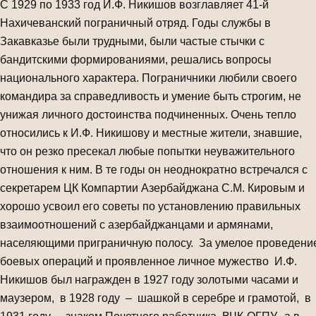
С 1929 по 1933 год И.Ф. Никишов возглавляет 41-й
Нахичеванский пограничный отряд. Годы службы в
Закавказье были трудными, были частые стычки с
бандитскими формированиями, решались вопросы
национального характера. Пограничники любили своего
командира за справедливость и умение быть строгим, не
унижая личного достоинства подчиненных. Очень тепло
относились к И.Ф. Никишову и местные жители, знавшие,
что он резко пресекал любые попытки неуважительного
отношения к ним. В те годы он неоднократно встречался с
секретарем ЦК Компартии Азербайджана С.М. Кировым и
хорошо усвоил его советы по установлению правильных
взаимоотношений с азербайджанцами и армянами,
населяющими приграничную полосу. За умелое проведени
боевых операций и проявленное личное мужество И.Ф.
Никишов был награжден в 1927 году золотыми часами и
маузером, в 1928 году – шашкой в серебре и грамотой, в