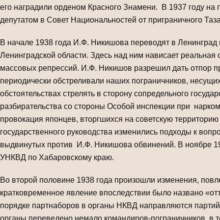
его наградили орденом Красного Знамени. В 1937 году н
депутатом в Совет Национальностей от приграничного Таз
В начале 1938 года И.Ф. Никишова переводят в Ленинград
Ленинградской области. Здесь над ним нависает реальная 
массовых репрессий. И.Ф. Никишов разрешил дать отпор п
периодически обстреливали наших пограничников, несущих
обстоятельствах стрелять в сторону сопредельного госуда
разбирательства со стороны Особой инспекции при нарком
провокация японцев, вторгшихся на советскую территорию у
государственного руководства изменились подходы к вопр
выдвинутых против И.Ф. Никишова обвинений. В ноябре 1
УНКВД по Хабаровскому краю.
Во второй половине 1938 года произошли изменения, повл
кратковременное явление впоследствии было названо «отт
порядке партнаборов в органы НКВД направляются партийн
органы переведено немало командиров-пограничников, в то