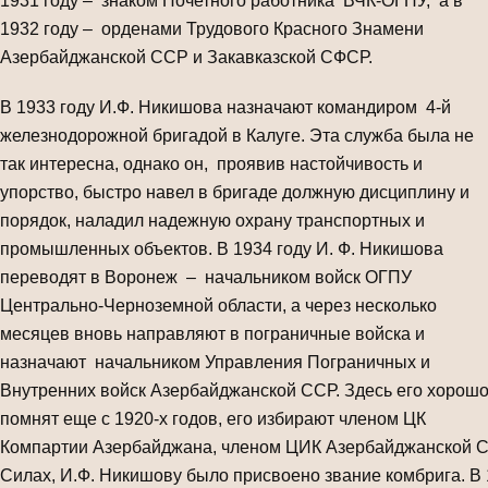
1931 году – знаком Почетного работника ВЧК-ОГПУ, а в
1932 году – орденами Трудового Красного Знамени
Азербайджанской ССР и Закавказской СФСР.
В 1933 году И.Ф. Никишова назначают командиром 4-й
железнодорожной бригадой в Калуге. Эта служба была не
так интересна, однако он, проявив настойчивость и
упорство, быстро навел в бригаде должную дисциплину и
порядок, наладил надежную охрану транспортных и
промышленных объектов. В 1934 году И. Ф. Никишова
переводят в Воронеж – начальником войск ОГПУ
Центрально-Черноземной области, а через несколько
месяцев вновь направляют в пограничные войска и
назначают начальником Управления Пограничных и
Внутренних войск Азербайджанской ССР. Здесь его хорош
помнят еще с 1920-х годов, его избирают членом ЦК
Компартии Азербайджана, членом ЦИК Азербайджанской СС
Силах, И.Ф. Никишову было присвоено звание комбрига. В