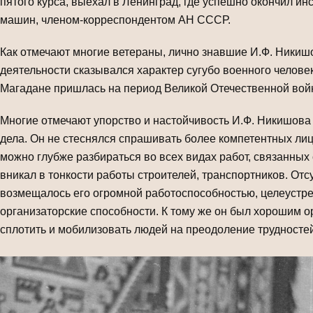
пятого курса, выехал в Ленинград, где успешно окончил ин
машин, членом-корреспондентом АН СССР.
Как отмечают многие ветераны, лично знавшие И.Ф. Никишо
деятельности сказывался характер сугубо военного человек
Магадане пришлась на период Великой Отечественной войн
Многие отмечают упорство и настойчивость И.Ф. Никишова 
дела. Он не стеснялся спрашивать более компетентных лиц
можно глубже разбираться во всех видах работ, связанных
вникал в тонкости работы строителей, транспортников. От
возмещалось его огромной работоспособностью, целеустр
организаторские способности. К тому же он был хорошим 
сплотить и мобилизовать людей на преодоление трудностей