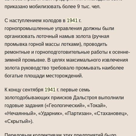
приказано мобилизовать более 9 тыс. чел.
С наступлением холодов в
1941
г.
горнопромышленные управления должны были
организовать лоточный намыв золота (ручная
промывка горной массы лотками), проводить
ремонтные и горноподготовительные работы к осенне-
зимней промывке. В целях максимального извлечения
золота руководство требовало промывать наиболее
богатые площади месторождений.
К концу сентября
1941
г. первые семь
золотодобывающих приисков Дальстроя выполнили
годовые задания («Геологический», «Токай»,
«Нечаянный», «Ударник», «Партизан», «Стахановец»,
«Скрытый»).
Передовым коллективам этих предприятий было