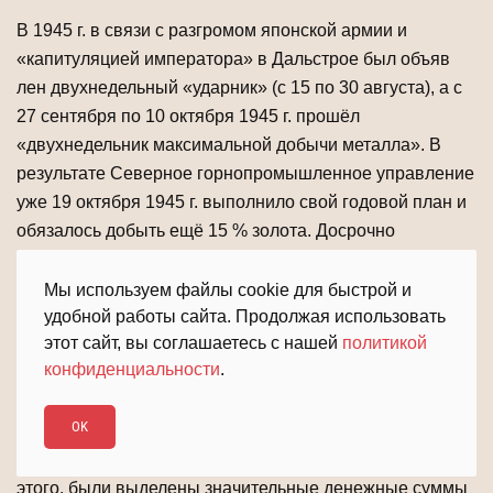
В 1945 г. в связи с разгромом японской армии и
«капитуляцией императора» в Дальстрое был объяв
лен двухнедельный «ударник» (с 15 по 30 августа), а с
27 сентября по 10 октября 1945 г. прошёл
«двухнедельник максимальной добычи металла». В
результате Северное горнопромышленное управление
уже 19 октября 1945 г. выполнило свой годовой план и
обязалось добыть ещё 15 % золота. Досрочно
выполнило свой план и Западное управление.
Руководство Дальстроя дало разнарядку на
Мы используем файлы cookie для быстрой и
представление работников управлений к награждению
удобной работы сайта. Продолжая использовать
этот сайт, вы соглашаетесь с нашей
политикой
медалями «За победу над Германией в Великой
конфиденциальности
.
Отечественной войне» и «За доблестный труд». По
горнопромышленным управлениям и Индигирскому
OK
районному геологоразведочному управлению к
наградам разрешалось представить 17 900 чел. Кроме
этого, были выделены значительные денежные суммы