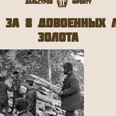
Дальстрой
Фронту
 за 8 довоенных л
золота