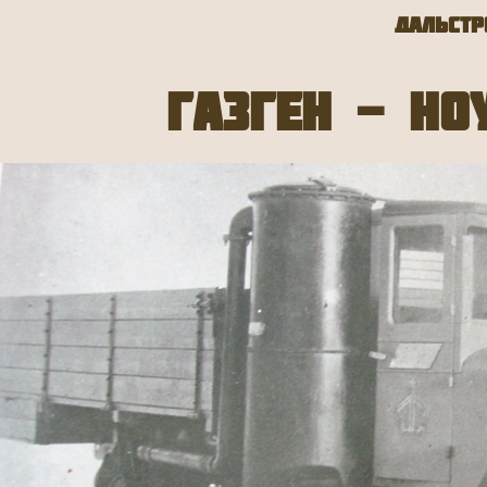
Дальстр
Газген - но