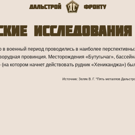
Дальстрой
Фронту
ские исследования
о в военный период проводились в наиболее перспективны
орудная провинция. Месторождения «Бутугычаг», бассейна
» (на котором начнет действовать рудник «Хениканджа») б
Источник: Зеляк В. Г. "Пять металлов Дальстр