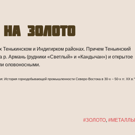
 на золото
х Тенькинском и Индигирком районах. Причем Теньинский
 р. Армань (рудники «Светлый» и «Кандычан») и открытое
ыли оловоносными.
оя: История горнодобывающей промышленности Северо-Востока в 30-х – 50-х гг. ХХ в."
#ЗОЛОТО
,
#МЕТАЛЛЫ