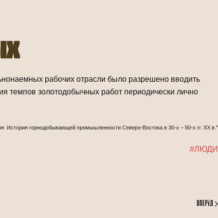
ых
льнонаемных рабочих отрасли было разрешено вводить
ния темпов золотодобычных работ периодически лично
оя: История горнодобывающей промышленности Северо-Востока в 30-х – 50-х гг. ХХ в."
#ЛЮДИ
Вперёд