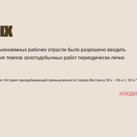
ых
льнонаемных рабочих отрасли было разрешено вводить
ния темпов золотодобычных работ периодически лично
оя: История горнодобывающей промышленности Северо-Востока в 30-х – 50-х гг. ХХ в."
#ЛЮДИ