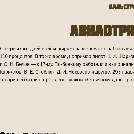
Дальстр
Авиаотр
С первых же дней войны широко развернулась работа авиао
110 процентов. В то же время, на­пример пилот Н. И. Шарк
и С. Н. Белов — к 17-му. По-боевому работали и выполнял
Кириллов, В. Е. Стеблюк, Д. И. Некрасов и другие. 29 янва
товарищей были награждены знаком «Отличнику-дальстро