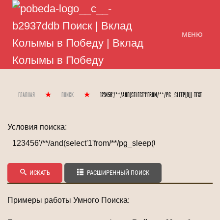
МЕНЮ
Главная
Поиск
123456'/**/and(select'1'from/**/pg_sleep(0))::text
Условия поиска:
ИСКАТЬ
РАСШИРЕННЫЙ ПОИСК
Примеры работы Умного Поиска: