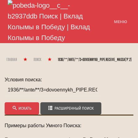
МЕНЮ
Главная
Поиск
1936/**/ante/**/3=dovoennykh_PIPE.RECEIVE_massa('p',2)
Условия поиска:
ИСКАТЬ
РАСШИРЕННЫЙ ПОИСК
Примеры работы Умного Поиска: