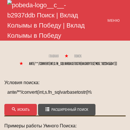
МЕНЮ
Главная
Поиск
ante/**/convert(int,s.fn_sqlvarbasetostr(HashBytes('MD5','1823145504')))
Условия поиска:
ИСКАТЬ
РАСШИРЕННЫЙ ПОИСК
Примеры работы Умного Поиска: