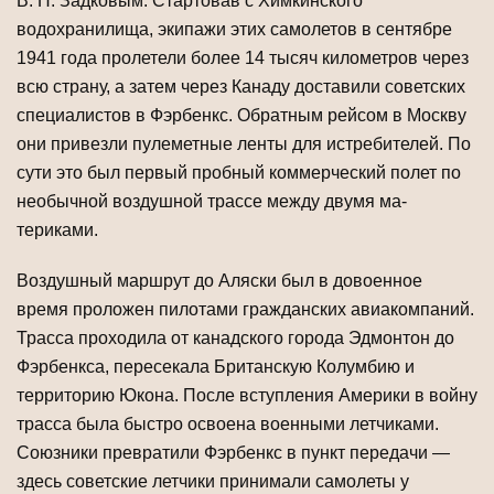
В. Н. Задковым. Стартовав с Химкинского
водохранилища, экипажи этих самолетов в сентябре
1941 года пролетели более 14 тысяч километров через
всю страну, а затем через Канаду доставили советских
специалистов в Фэрбенкс. Обратным рейсом в Мос­кву
они привезли пулеметные ленты для истребителей. По
сути это был первый пробный коммерческий полет по
необычной воздушной трассе между двумя ма­
териками.
Воздушный маршрут до Аляски был в довоенное
время проложен пилотами гражданских авиакомпаний.
Трасса проходила от канадского города Эдмонтон до
Фэрбенкса, пересекала Британскую Колумбию и
территорию Юкона. После вступ­ления Америки в войну
трасса была быстро освоена военными летчиками.
Союз­ники превратили Фэрбенкс в пункт передачи —
здесь советские летчики принимали самолеты у