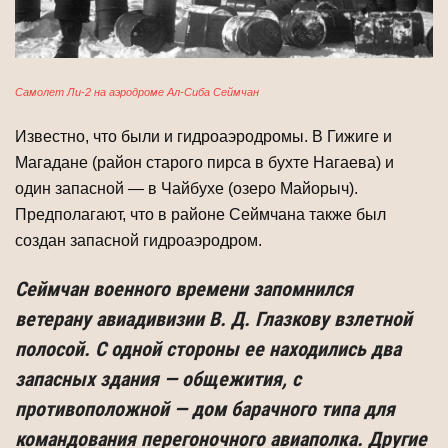
Самолет Ли-2 на аэродроме Ал-Сиба Сеймчан
Известно, что были и гидроаэродромы. В Гижиге и
Магадане (район старого пирса в бухте Нагаева) и
один запасной — в Чайбухе (озеро Майорыч).
Предпола­гают, что в районе Сеймчана также был
создан запасной гидроаэродром.
Сеймчан военного времени запомнился
ветерану авиадивизии В. Д. Глазкову взлетной
полосой. С одной стороны ее находились два
запасных здания — обще­жития, с
противоположной — дом барачного типа для
командования перегоночно­го авиаполка. Другие