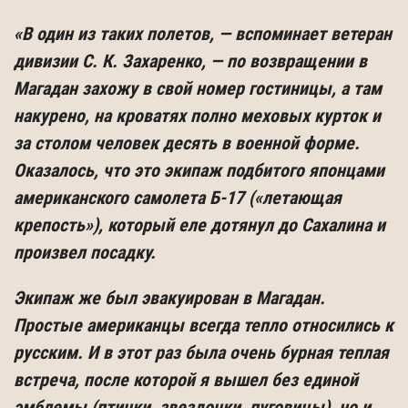
«В один из таких полетов, — вспоминает ветеран
дивизии С. К. Захаренко, — по возвращении в
Магадан захожу в свой номер гостиницы, а там
накурено, на кроватях полно меховых курток и
за столом человек десять в военной форме.
Оказалось, что это экипаж подбитого японцами
американского самолета Б-17 («летающая
крепость»), который еле дотянул до Сахалина и
произвел посадку.
Экипаж же был эвакуирован в Магадан.
Простые американцы всегда тепло от­носились к
русским. И в этот раз была очень бурная теплая
встреча, после кото­рой я вышел без единой
эмблемы (птички, звездочки, пуговицы), но и