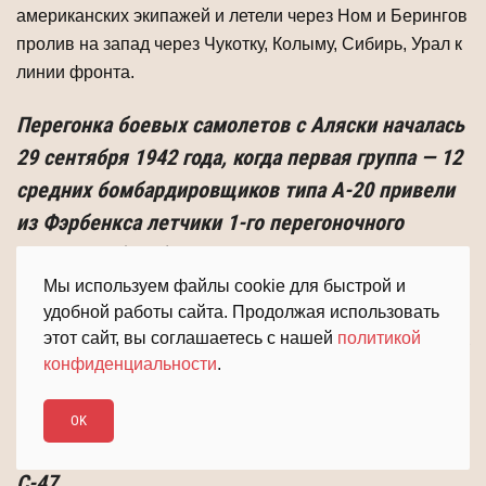
американских экипажей и летели через Ном и Берингов
пролив на запад через Чукотку, Колыму, Сибирь, Урал к
линии фронта.
Перегонка боевых самолетов с Аляски началась
29 сентября 1942 года, когда первая группа — 12
средних бомбардировщиков типа А-20 привели
из Фэрбенкса летчики 1-го перегоночного
авиаполка (ПАП). Этому предшествовала
своеобраз­ная учеба на авиабазе Ладдфильда,
Мы используем файлы cookie для быстрой и
удобной работы сайта. Продолжая использовать
где наши пилоты знакомились с техникой пи­
этот сайт, вы соглашаетесь с нашей
политикой
лотирования американских машин-истребителей
конфиденциальности
.
Р-40 — «Киттихаук», Р-39 — «Аэрокобра»;
средних бомбардировщиков Б-25, А-20
OK
«Бостон», а также транс­портных самолетов
С-47.