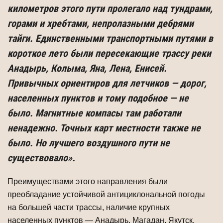
километров этого пути пролегало над тунд­рами,
горами и хребтами, непролазными дебрями
тайги. Единственными транспортными путями в
короткое лето были пересекающие трассу реки
Ана­дырь, Колыма, Яна, Лена, Енисей.
Привычных ориентиров для летчиков — дорог,
населенных пунктов и тому подобное — не
было. Магнитные компасы там рабо­тали
ненадежно. Точных карт местности также не
было. Но лучшего воздушного пути не
существовало».
Преимуществами этого направления были
преобладание устойчивой антицик­лональной погоды
на большей части трассы, наличие крупных
населенных пунк­тов — Анадырь, Магадан, Якутск,