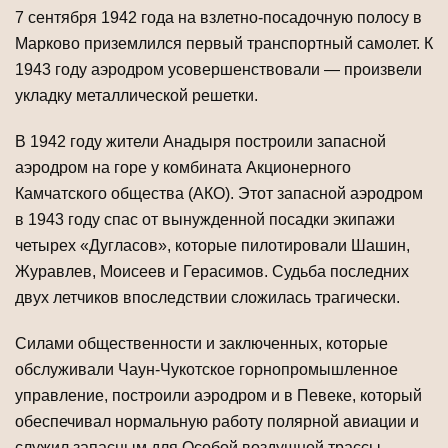
7 сентября 1942 года на взлетно-посадочную полосу в
Марково приземлился первый транспортный самолет. К
1943 году аэродром усовершенствовали — про­извели
укладку металлической решетки.
В 1942 году жители Анадыря построили запасной
аэродром на горе у комби­ната Акционерного
Камчатского общества (АКО). Этот запасной аэродром
в 1943 году спас от вынужденной посадки экипажи
четырех «Дугласов», которые пилоти­ровали Шашин,
Журавлев, Моисеев и Герасимов. Судьба последних
двух летчиков впоследствии сложилась трагически.
Силами общественности и заключенных, которые
обслуживали Чаун-Чукотское горнопромышленное
управление, построили аэродром и в Певеке, который
обес­печивал нормальную работу полярной авиации и
служил запасным для Особой воздушной трассы.