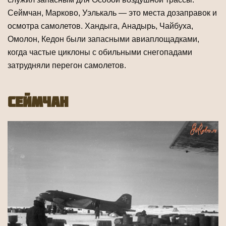
Сеймчан, Марково, Уэлькаль — это места дозаправок и
ос­мотра самолетов. Хандыга, Анадырь, Чайбуха,
Омолон, Кедон были запасными авиаплощадками,
когда частые циклоны с обильными снегопадами
затрудняли пе­регон самолетов.
Сеймчан