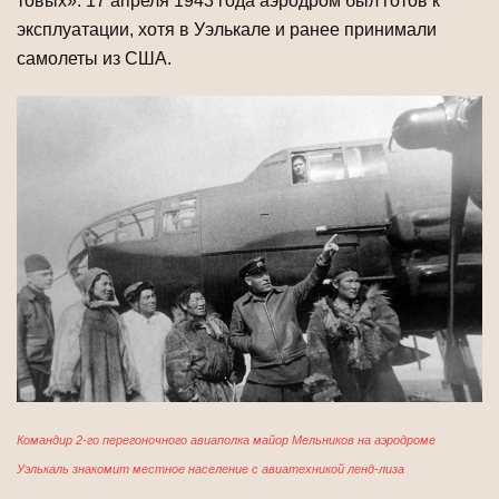
товых». 17 апреля 1943 года аэродром был готов к
эксплуатации, хотя в Уэлькале и ранее принимали
самолеты из США.
Командир 2-го перегоночного авиаполка майор Мельников на аэродроме
Уэлькаль знакомит местное население с авиатехникой ленд-лиза