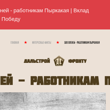
Главная
Интересные Факты
500 оленей - работникам Пыркакая
Дальстрой
Фронту
ней - работникам 