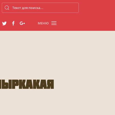
МЕНЮ
Пыркакая