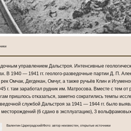
чники
едочным управлением Дальстроя. Интенсивные геологическ
. В 1940 — 1941 гг. геолого-разведочные партии Д. П. Алек
ек Омчак, Дегдекан, Омчуг, а также ручьёв Клин и Игуменов
45 г. там заработал рудник им. Матросова. Вместе с тем о
гам пришлось отказаться, заметно сократились темпы иссл
зведочной службой Дальстроя за 1941 — 1944 гг. было выя
ых месторождений (6 сдано в эксплуатацию), 3 вольфрамовы
Валентин Цареградский/Фото: автор неизвестен, открытые источники