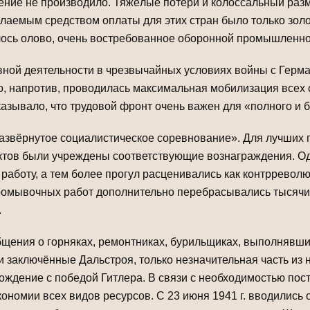
оение не производило. Тяжёлые потери и колоссальный раз
лаемым средством оплаты для этих стран было только золо
ось олово, очень востребованное оборонной промышленно
вной деятельности в чрезвычайных условиях войны с Герман
ло, напротив, проводилась максимальная мобилизация всех
казывало, что трудовой фронт очень важен для «полного и 
«развёрнутое социалистическое соревнование». Для лучших 
тов были учреждены соответствующие вознаграждения. Од
аботу, а тем более прогул расценивались как контрреволю
ромывочных работ дополнительно перебрасывались тысячи
.
бщения о горняках, ремонтниках, бурильщиках, выполнявш
 заключённые Дальстроя, только незначительная часть из 
ждение с победой Гитлера. В связи с необходимостью пос
кономии всех видов ресурсов. С 23 июня 1941 г. вводилис