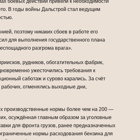
мах боевых действий привели к необходимости
то. В годы войны Дальстрой стал ведущим
стью.
ией, поэтому никаких сбоев в работе его
 сил для выполнения государственного плана
беспощадного разгрома врага».
приисков, рудников, обогатительных фабрик,
новременно ужесточились требования к
ционный саботаж и сурово карались. За счёт
 рабочих, отменялись выходные дни,
их производственные нормы более чем на 200 —
них, осуждённая главным образом за уголовные
тавки для фронта грузов, ранее предназначенных
ь ограниченные нормы расходования бензина для