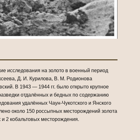
ие исследования на золото в военный период
сеева, Д. И. Курилова, В. М. Родионова
ский. В 1943 — 1944 гг. было открыто крупное
т разведки отдалённых и бедных по содержанию
едования удалённых Чаун-Чукотского и Янского
влено около 150 россыпных месторождений золота
х и 2 кобальтовых месторождения.