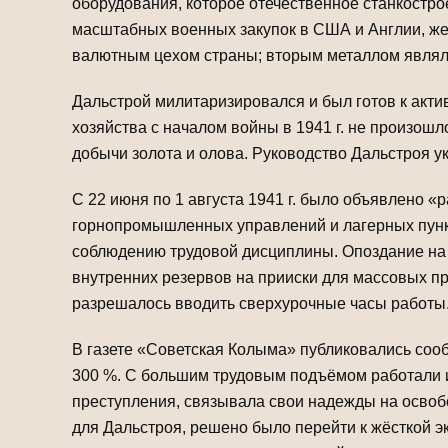
оборудования, которое отечественное станкостр
масштабных военных закупок в США и Англии, же
валютным цехом страны; вторым металлом являл
Дальстрой милитаризировался и был готов к акти
хозяйства с началом войны в 1941 г. не произош
добычи золота и олова. Руководство Дальстроя у
С 22 июня по 1 августа 1941 г. было объявлено 
горнопромышленных управлений и лагерных пунк
соблюдению трудовой дисциплины. Опоздание на р
внутренних резервов на прииски для массовых п
разрешалось вводить сверхурочные часы работы
В газете «Советская Колыма» публиковались соо
300 %. С большим трудовым подъёмом работали и
преступления, связывала свои надежды на освобо
для Дальстроя, решено было перейти к жёсткой э