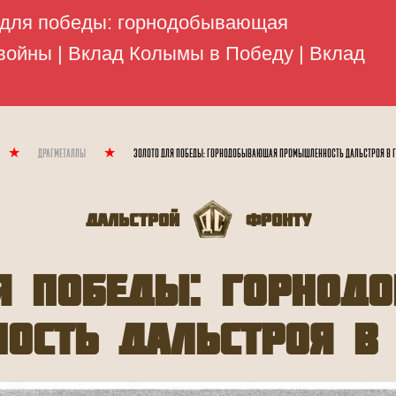
Драгметаллы
Золото для победы: горнодобывающая промышленность Дальстроя в 
Дальстрой
Фронту
я победы: горно
ость Дальстроя в