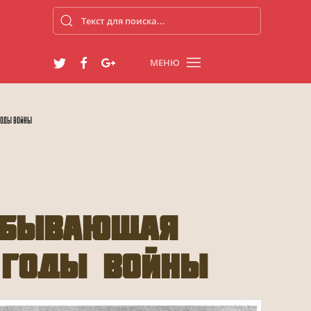
МЕНЮ
годы войны
добывающая
 годы войны