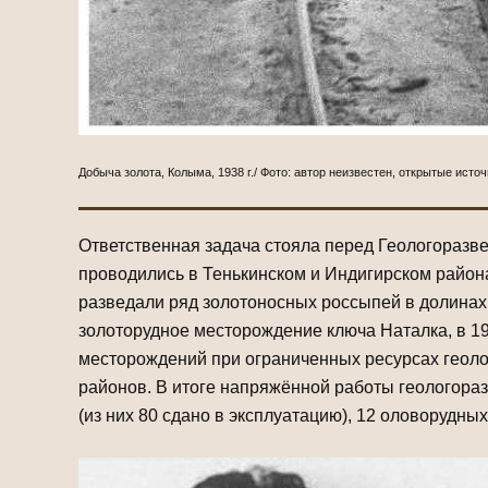
Добыча золота, Колыма, 1938 г./ Фото: автор неизвестен, открытые исто
Ответственная задача стояла перед Геологоразв
проводились в Тенькинском и Индигирском районах
разведали ряд золотоносных россыпей в долинах р
золоторудное месторождение ключа Наталка, в 19
месторождений при ограниченных ресурсах геоло
районов. В итоге напряжённой работы геологора
(из них 80 сдано в эксплуатацию), 12 оловорудн