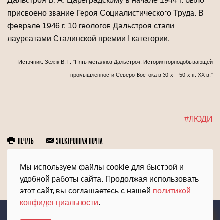
Дальстроя В. А. Цареградскому в начале 1944 г. было
присвоено звание Героя Социалистического Труда. В
феврале 1946 г. 10 геологов Дальстроя стали
лауреатами Сталинской премии I категории.
Источник: Зеляк В. Г. "Пять металлов Дальстроя: История горнодобывающей
промышленности Северо-Востока в 30-х – 50-х гг. ХХ в."
#ЛЮДИ
Печать
Электронная почта
Мы используем файлы cookie для быстрой и
Предыдущий
Вперёд
удобной работы сайта. Продолжая использовать
этот сайт, вы соглашаетесь с нашей
политикой
конфиденциальности
.
ЭТО МОЖЕТ БЫТЬ ИНТЕРЕСНО:
Вклад Колымы в Победу