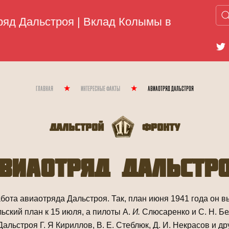
Главная
Интересные Факты
Авиаотряд Дальстроя
Дальстрой
Фронту
виаотряд Дальстр
ота авиаотряда Дальстроя. Так, план июня 1941 года он вы
ьский план к 15 июля, а пилоты А.
И.
Слюсаренко и С. Н. Бе
льстроя Г. Я Кириллов, В. Е. Стеблюк, Д. И. Некрасов и др