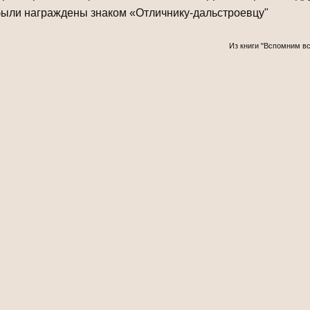
были награждены знаком «Отличнику-дальстроевцу"
Из книги "Вспомним вс