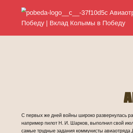
А
С первых же дней войны широко развернулась раб
на­пример пилот Н. И. Шарков, выполнил свой июл
са­мые трудные задания коммунисты авиаотряда Да