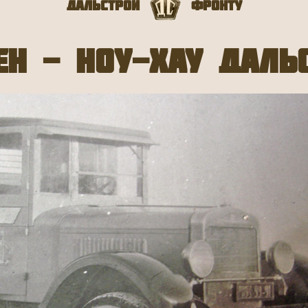
Дальстрой
Фронту
ен - ноу-хау Даль