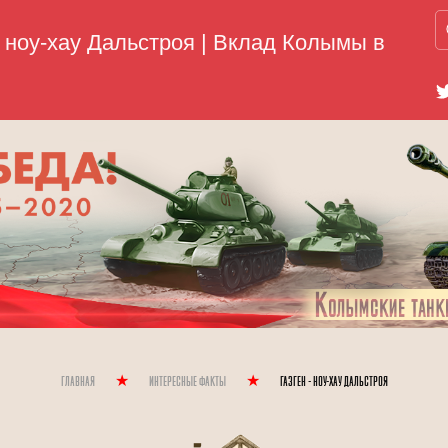
Главная
Интересные Факты
Газген - ноу-хау Дальстроя