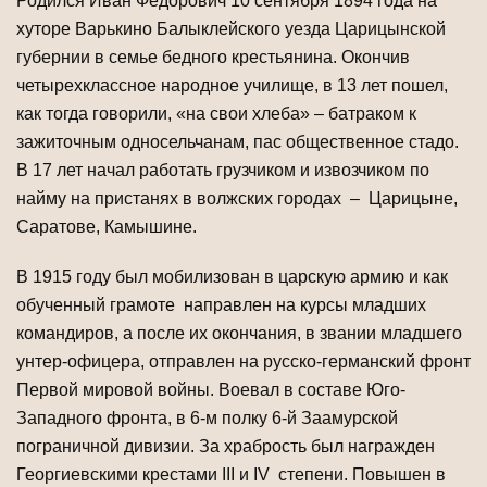
Родился Иван Федорович 10 сентября 1894 года на
хуторе Варькино Балыклейского уезда Царицынской
губернии в семье бедного крестьянина. Окончив
четырехклассное народное училище, в 13 лет пошел,
как тогда говорили, «на свои хлеба» – батраком к
зажиточным односельчанам, пас общественное стадо.
В 17 лет начал работать грузчиком и извозчиком по
найму на пристанях в волжских городах – Царицыне,
Саратове, Камышине.
В 1915 году был мобилизован в царскую армию и как
обученный грамоте направлен на курсы младших
командиров, а после их окончания, в звании младшего
унтер-офицера, отправлен на русско-германский фронт
Первой мировой войны. Воевал в составе Юго-
Западного фронта, в 6-м полку 6-й Заамурской
пограничной дивизии. За храбрость был награжден
Георгиевскими крестами III и IV степени. Повышен в