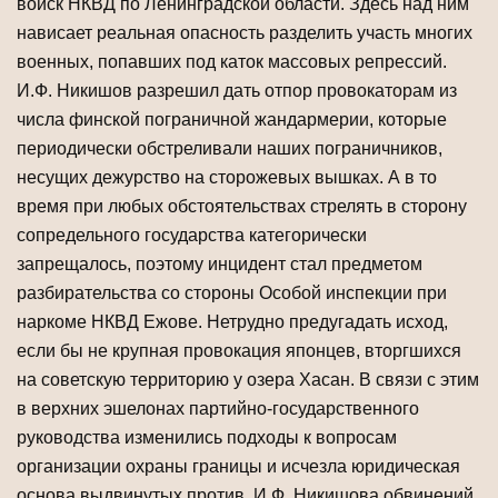
войск НКВД по Ленинградской области. Здесь над ним
нависает реальная опасность разделить участь многих
военных, попавших под каток массовых репрессий.
И.Ф. Никишов разрешил дать отпор провокаторам из
числа финской пограничной жандармерии, которые
периодически обстреливали наших пограничников,
несущих дежурство на сторожевых вышках. А в то
время при любых обстоятельствах стрелять в сторону
сопредельного государства категорически
запрещалось, поэтому инцидент стал предметом
разбирательства со стороны Особой инспекции при
наркоме НКВД Ежове. Нетрудно предугадать исход,
если бы не крупная провокация японцев, вторгшихся
на советскую территорию у озера Хасан. В связи с этим
в верхних эшелонах партийно-государственного
руководства изменились подходы к вопросам
организации охраны границы и исчезла юридическая
основа выдвинутых против И.Ф. Никишова обвинений.