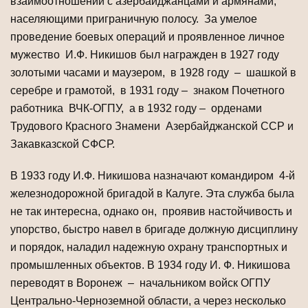
взаимоотношений с азербайджанцами и армянами,
населяющими приграничную полосу. За умелое
проведение боевых операций и проявленное личное
мужество И.Ф. Никишов был награжден в 1927 году
золотыми часами и маузером, в 1928 году – шашкой в
серебре и грамотой, в 1931 году – знаком Почетного
работника ВЧК-ОГПУ, а в 1932 году – орденами
Трудового Красного Знамени Азербайджанской ССР и
Закавказской СФСР.
В 1933 году И.Ф. Никишова назначают командиром 4-й
железнодорожной бригадой в Калуге. Эта служба была
не так интересна, однако он, проявив настойчивость и
упорство, быстро навел в бригаде должную дисциплину
и порядок, наладил надежную охрану транспортных и
промышленных объектов. В 1934 году И. Ф. Никишова
переводят в Воронеж – начальником войск ОГПУ
Центрально-Черноземной области, а через несколько