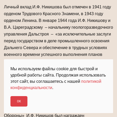
Личный вклад И.Ф. Никишова был отмечен в 1941 году
орденом Трудового Красного Знамени, в 1943 году
орденом Ленина. В январе 1944 года И.Ф. Никишову и
В.А. Цареградскому – начальнику геологоразведочного
управления Дальстроя – «за исключительные заслуги
перед государством в деле промышленного освоения
Дальнего Севера и обеспечение в трудных условиях
военного времени успешного выполнения планов
добычи редких и цветных металлов» было присвоено
звание Героя Социалистического Труда. Врученная И.
Мы используем файлы cookie для быстрой и
Ф. Никишову Золотая медаль «Серп и Молот» имеет №
удобной работы сайта. Продолжая использовать
этот сайт, вы соглашаетесь с нашей
политикой
158 (всего в годы войны этого звания были удостоены
конфиденциальности
.
201 человек), недавно эта реликвия была передана в
Магаданский областной краеведческий музей
OK
родственниками героя. В 1945 году «за успешное
выполнение заданий Государственного Комитета
Обороны» И.Ф. Никишов был награжден