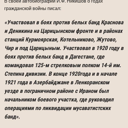
В своей автобиографии И.Ф. Никишов о годах
гражданской войны писал:
«Участвовал в боях против белых банд Краснова
и Деникина на Царицынском фронте и в районах
станций Курмоярская, Котельниково, Жутово,
Чир и под Царицыным. Участвовал в 1920 году в
боях против белых банд в Дагестане, где
командовал 125-м стрелковым полком 14-й им.
Степина дивизии. В конце 1920года и в начале
1921 года в Азербайджане в Ленкоранском
уезде в пограничном районе с Ираном был
начальником боевого участка, где руководил
операциями по ликвидации мусаватистских
банд».