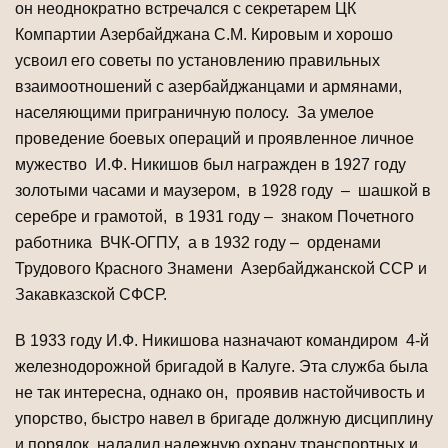
он неоднократно встречался с секретарем ЦК
Компартии Азербайджана С.М. Кировым и хорошо
усвоил его советы по установлению правильных
взаимоотношений с азербайджанцами и армянами,
населяющими приграничную полосу. За умелое
проведение боевых операций и проявленное личное
мужество И.Ф. Никишов был награжден в 1927 году
золотыми часами и маузером, в 1928 году – шашкой в
серебре и грамотой, в 1931 году – знаком Почетного
работника ВЧК-ОГПУ, а в 1932 году – орденами
Трудового Красного Знамени Азербайджанской ССР и
Закавказской СФСР.
В 1933 году И.Ф. Никишова назначают командиром 4-й
железнодорожной бригадой в Калуге. Эта служба была
не так интересна, однако он, проявив настойчивость и
упорство, быстро навел в бригаде должную дисциплину
и порядок, наладил надежную охрану транспортных и