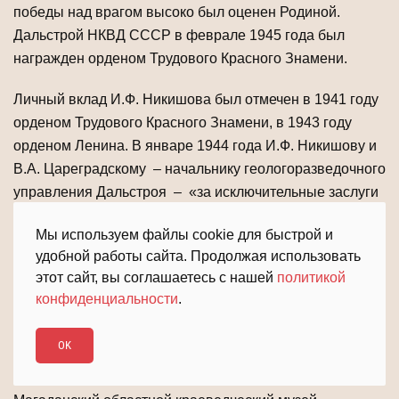
победы над врагом высоко был оценен Родиной.
Дальстрой НКВД СССР в феврале 1945 года был
награжден орденом Трудового Красного Знамени.
Личный вклад И.Ф. Никишова был отмечен в 1941 году
орденом Трудового Красного Знамени, в 1943 году
орденом Ленина. В январе 1944 года И.Ф. Никишову и
В.А. Цареградскому – начальнику геологоразведочного
управления Дальстроя – «за исключительные заслуги
перед государством в деле промышленного освоения
Мы используем файлы cookie для быстрой и
Дальнего Севера и обеспечение в трудных условиях
удобной работы сайта. Продолжая использовать
военного времени успешного выполнения планов
этот сайт, вы соглашаетесь с нашей
политикой
добычи редких и цветных металлов» было присвоено
конфиденциальности
.
звание Героя Социалистического Труда. Врученная И.
Ф. Никишову Золотая медаль «Серп и Молот» имеет №
OK
158 (всего в годы войны этого звания были удостоены
201 человек), недавно эта реликвия была передана в