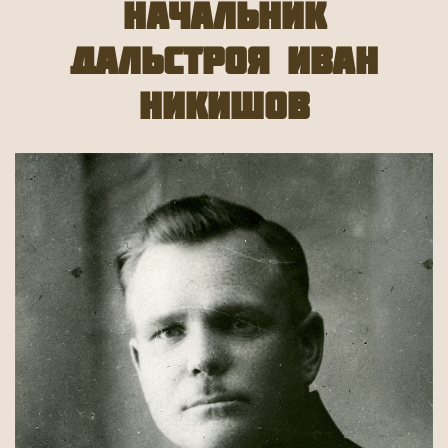
Начальник
Дальстроя Иван
Никишов